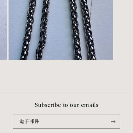
在
互
動
視
窗
中
開
啟
Subscribe to our emails
多
媒
體
電子郵件
檔
案