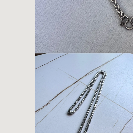
在
互
動
視
窗
中
開
啟
多
媒
體
檔
案
1