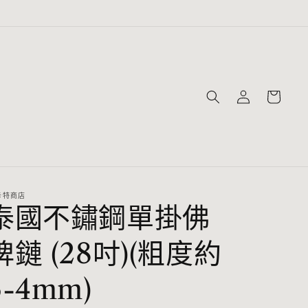
購
登
物
入
車
卡特商店
泰國不鏽鋼單掛佛
牌鏈 (28吋)(粗度約
3-4mm)