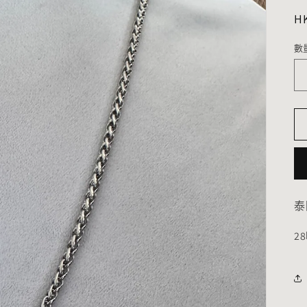
H
數
數
量
泰
2