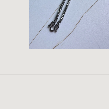
在
互
動
視
窗
中
開
啟
多
媒
體
檔
案